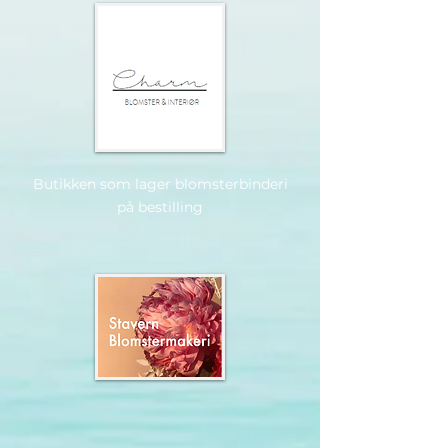
Butikken som lager blomsterbinderi
på bestilling