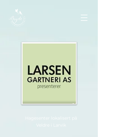
Hagesenter lokalisert på
Veldre i Larvik